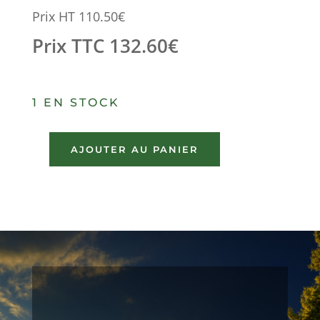
Prix HT
110.50
€
Prix TTC
132.60
€
1 EN STOCK
AJOUTER AU PANIER
quantité
de
AILE
AVANT
GAUCHE
IVECO
DAILY
S2012
(2012-
2014)