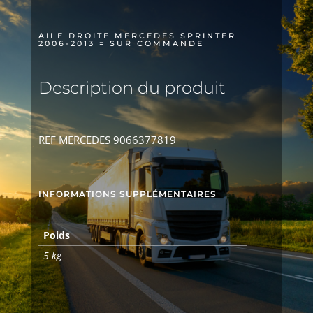
SUR
COMMANDE
AILE DROITE MERCEDES SPRINTER
2006-2013 = SUR COMMANDE
Description du produit
REF MERCEDES 9066377819
INFORMATIONS SUPPLÉMENTAIRES
Poids
5 kg