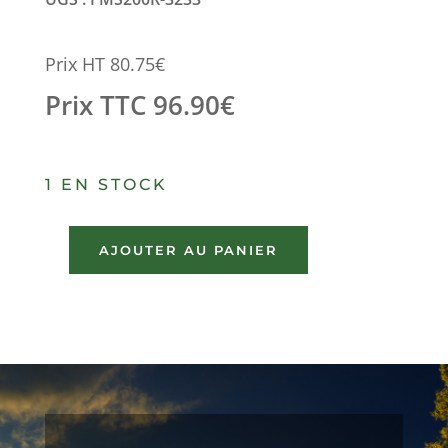
Prix HT
80.75
€
Prix TTC
96.90
€
1 EN STOCK
AJOUTER AU PANIER
quantité
de
AILE
DROITE
MERCEDES
SPRINTER
2006-
2013
=