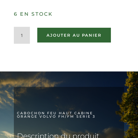
6 EN STOCK
quantité
AJOUTER AU PANIER
de
CABOCHON
FEU
HAUT
CABINE
ORANGE
VOLVO
FH/FM
SERIE
3
CABOCHON FEU HAUT CABINE
ORANGE VOLVO FH/FM SERIE 3
Description du produit