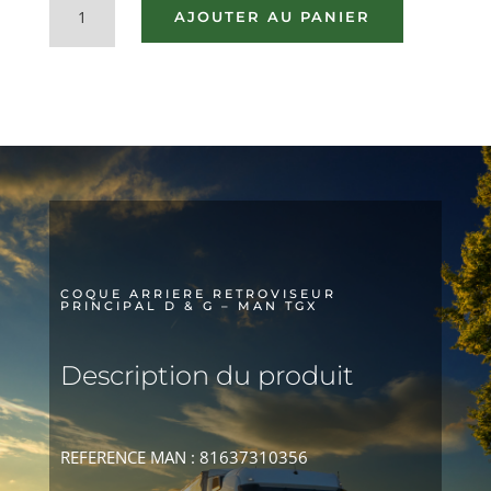
AJOUTER AU PANIER
de
COQUE
ARRIERE
RETROVISEUR
PRINCIPAL
D
&
G
-
MAN
TGX
COQUE ARRIERE RETROVISEUR
PRINCIPAL D & G – MAN TGX
Description du produit
REFERENCE MAN : 81637310356