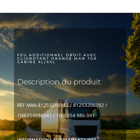
AVEC
CLIGNOTANT
ORANGE
MAN
TGA
CABINE
XL/XXL
FEU ADDITIONNEL DROIT AVEC
CLIGNOTANT ORANGE MAN TGA
CABINE XL/XXL
Description du produit
REF MAN 81253206112 / 81253206092 /
1NB354986041 / 1NB 354 986-041
INFORMATIONS SUPPLÉMENTAIRES