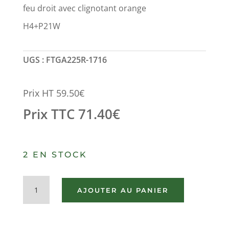
feu droit avec clignotant orange
H4+P21W
UGS :
FTGA225R-1716
Prix HT
59.50
€
Prix TTC
71.40
€
2 EN STOCK
quantité
AJOUTER AU PANIER
de
FEU
ADDITIONNEL
DROIT