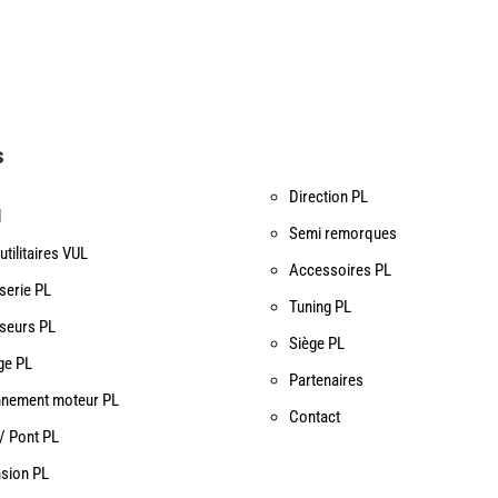
s
Direction PL
l
Semi remorques
utilitaires VUL
Accessoires PL
serie PL
Tuning PL
iseurs PL
Siège PL
ge PL
Partenaires
nnement moteur PL
Contact
/ Pont PL
sion PL