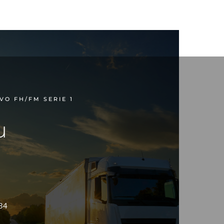
GAUCHE
VOLVO
FH/FM
SERIE
1
VO FH/FM SERIE 1
u
34