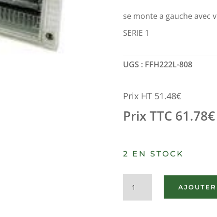
se monte a gauche avec v
SERIE 1
UGS :
FFH222L-808
Prix HT
51.48
€
Prix TTC
61.78
€
2 EN STOCK
quantité
AJOUTER
de
FEU
ANTIBROUILLARD