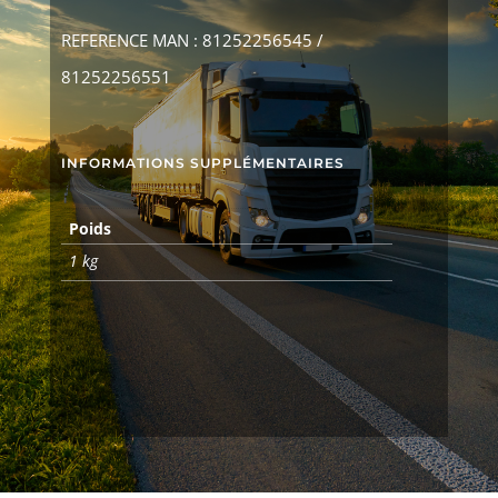
REFERENCE MAN : 81252256545 /
81252256551
INFORMATIONS SUPPLÉMENTAIRES
Poids
1 kg