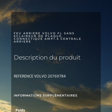
FL
SANS
ECLAIREUR
DE
PLAQUE,
CONNECTIQUE
FEU ARRIERE VOLVO FL SANS
ECLAIREUR DE PLAQUE,
AMP1.5
CONNECTIQUE AMP1.5 CENTRALE
ARRIERE
CENTRALE
ARRIERE
Description du produit
REFERENCE VOLVO 20769784
INFORMATIONS SUPPLÉMENTAIRES
Poids