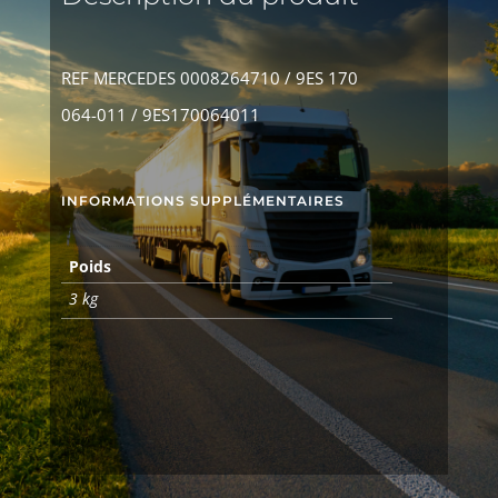
REF MERCEDES 0008264710 / 9ES 170
064-011 / 9ES170064011
INFORMATIONS SUPPLÉMENTAIRES
Poids
3 kg