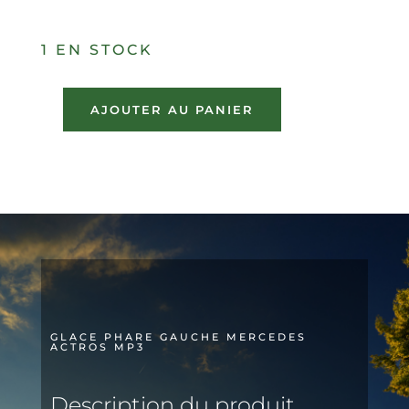
1 EN STOCK
AJOUTER AU PANIER
quantité
de
GLACE
PHARE
GAUCHE
MERCEDES
ACTROS
MP3
GLACE PHARE GAUCHE MERCEDES
ACTROS MP3
Description du produit