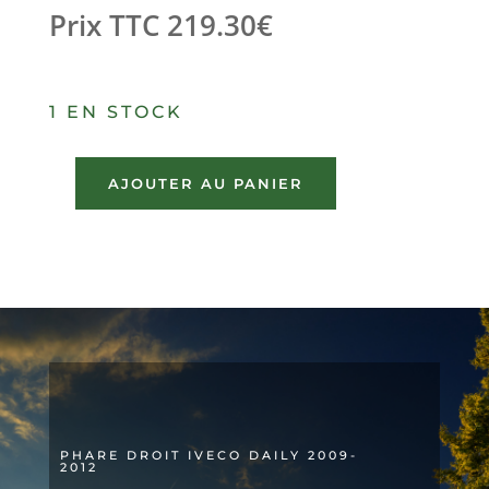
Prix TTC
219.30
€
1 EN STOCK
AJOUTER AU PANIER
quantité
de
PHARE
DROIT
IVECO
DAILY
2009-
2012
PHARE DROIT IVECO DAILY 2009-
2012