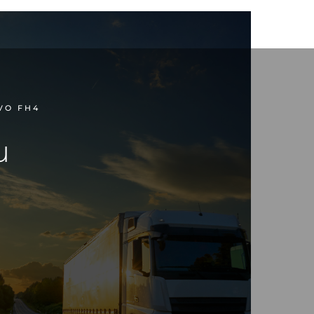
FH4
VO FH4
u