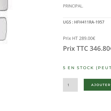
PRINCIPAL.
UGS :
HFH411RA-1957
Prix HT
289.00
€
Prix TTC
346.80
5 EN STOCK (PEU
quantité
AJOUTER
de
RETROVISEUR
COMPLET
DROIT
VOLVO