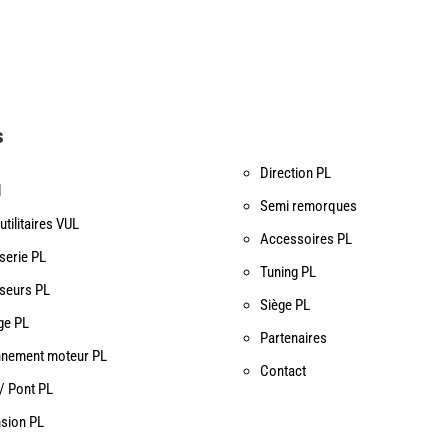
s
Direction PL
l
Semi remorques
utilitaires VUL
Accessoires PL
serie PL
Tuning PL
iseurs PL
Siège PL
ge PL
Partenaires
nnement moteur PL
Contact
/ Pont PL
sion PL