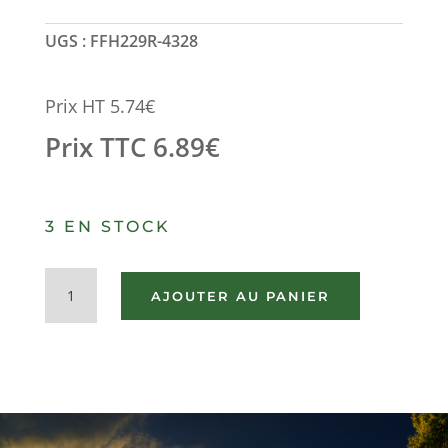
UGS :
FFH229R-4328
Prix HT
5.74
€
Prix TTC
6.89
€
3 EN STOCK
quantité
AJOUTER AU PANIER
de
SUPPORT
DE
CLIGNOTANT
DROIT
VOLVO
FH/FM