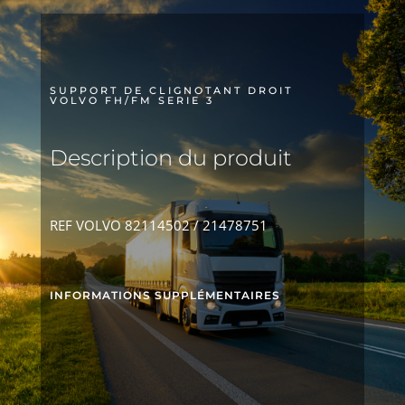
SERIE
3
SUPPORT DE CLIGNOTANT DROIT
VOLVO FH/FM SERIE 3
Description du produit
REF VOLVO 82114502 / 21478751
INFORMATIONS SUPPLÉMENTAIRES